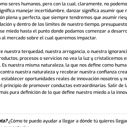
mo seres humanos, pero con la cual, claramente, no podemos
ignifica manejar incertidumbre, danzar significa asumir que
ión plena y perfecta, que siempre tendremos que asumir ries
dación y dentro de los límites de nuestro tiempo, presupuesto
e miedo hasta el punto donde podamos comenzar a desarroll
n al mercado sobre el cual queremos impactar.
 nuestra terquedad, nuestra arrogancia, o nuestra ignoranci
roductos, procesos o servicios no vea la luz y cristalicemos en
 Es nuestra misma naturaleza, la que nos define como human
 contra nuestra naturaleza y recobrar nuestra confianza cre
 establecer oportunidades reales de innovación nosotros y n
 principio de promover conductas extraordinarias. Salir de la
 más pura definición de lo que define nuestro miedo a la inno
ota? 
¿Cómo te puedo ayudar a llegar a dónde tú quieres llega