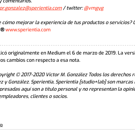
y comentarios. 
tor.gonzalez@sperientia.com
 / twitter: 
@vmgyg
 cómo mejorar la experiencia de tus productos o servicios? 
]
®
www.sperientia.com
licó originalmente en Medium el 6 de marzo de 2019. La vers
eros cambios con respecto a esa nota. 
opyright © 2017-2020 Víctor M. González Todos los derechos 
 y González. Sperientia, Sperientia [studio+lab] son marcas 
presadas aquí son a título personal y no representan la opini
empleadores, clientes o socios.
io