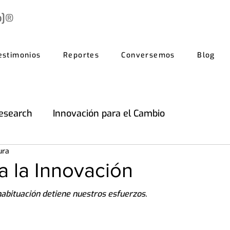
b]®
estimonios
Reportes
Conversemos
Blog
esearch
Innovación para el Cambio
ura
a la Innovación
habituación detiene nuestros esfuerzos.