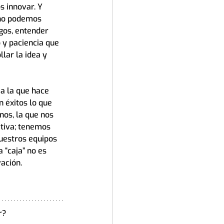
 innovar. Y 
 no podemos 
gos, entender 
 y paciencia que 
ar la idea y 
a la que hace 
 éxitos lo que 
os, la que nos 
ativa; tenemos 
uestros equipos 
 “caja” no es 
vación.
r?