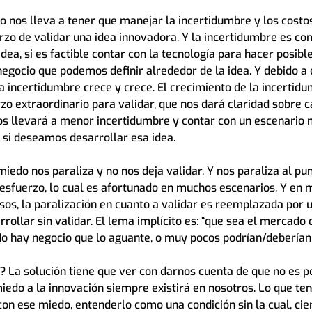
 nos lleva a tener que manejar la incertidumbre y los costo
erzo de validar una idea innovadora. Y la incertidumbre es con
dea, si es factible contar con la tecnología para hacer posible 
 negocio que podemos definir alrededor de la idea. Y debido a 
a incertidumbre crece y crece. El crecimiento de la incertidu
zo extraordinario para validar, que nos dará claridad sobre 
s llevará a menor incertidumbre y contar con un escenario m
si deseamos desarrollar esa idea.
iedo nos paraliza y no nos deja validar. Y nos paraliza al pu
sfuerzo, lo cual es afortunado en muchos escenarios. Y en 
s, la paralización en cuanto a validar es reemplazada por u
ollar sin validar. El lema implícito es: “que sea el mercado q
 No hay negocio que lo aguante, o muy pocos podrían/deberían
 La solución tiene que ver con darnos cuenta de que no es po
miedo a la innovación siempre existirá en nosotros. Lo que t
on ese miedo, entenderlo como una condición sin la cual, cie