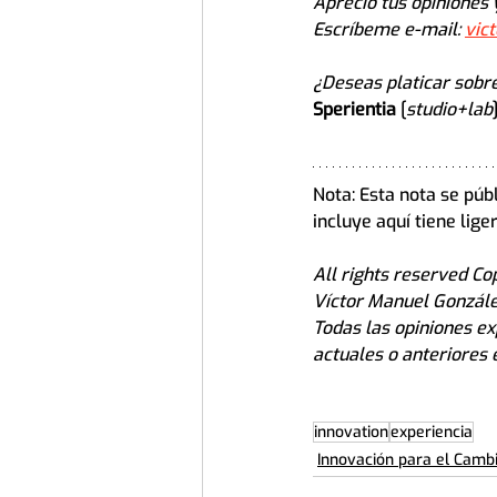
Aprecio tus opiniones 
Escríbeme e-mail: 
vic
¿Deseas platicar sobre
Sperientia
 [
studio+lab
Nota: Esta nota se púb
incluye aquí tiene lig
All rights reserved C
Víctor Manuel González
Todas las opiniones ex
actuales o anteriores 
innovation
experiencia
Innovación para el Camb