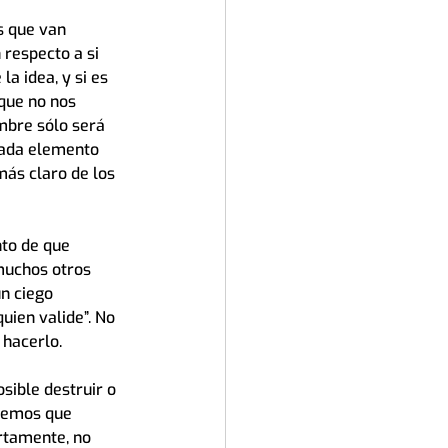
s que van 
 respecto a si 
la idea, y si es 
que no nos 
mbre sólo será 
cada elemento 
ás claro de los 
nto de que 
muchos otros 
n ciego 
uien valide”. No 
 hacerlo.
sible destruir o 
enemos que 
rtamente, no 