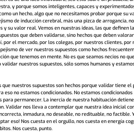
estra, y porque somos inteligentes, capaces y experimentados
 como un hecho, algo que no necesitamos probar porque su va
pejismo de inducción cerebral, más una pizca de arrogancia, no
s y su valor real. Vemos en nuestras ideas, las que definen l
upuestos que deben validarse, sino hechos que deben valorar
í, por el mercado, por los colegas, por nuestros clientes, por 
spejismo de ver nuestros supuestos como hechos frecuentem
vación que tenemos en mente. No es que seamos necios no que
o validar nuestros supuestos, sólo somos humanos y estamo
que nuestros supuestos son hechos porque validar tiene el p
ra eso no estamos condicionados. No estamos condicionados 
 para permanecer. La inercia de nuestra habituación detiene
n. Validar nos lleva a contemplar que nuestra idea inicial con
ncorrecta, inmadura, no deseable, no redituable, no factible. 
tar eso! Nos cuesta en el orgullo, nos cuesta en energía cogn
itos. Nos cuesta, punto.