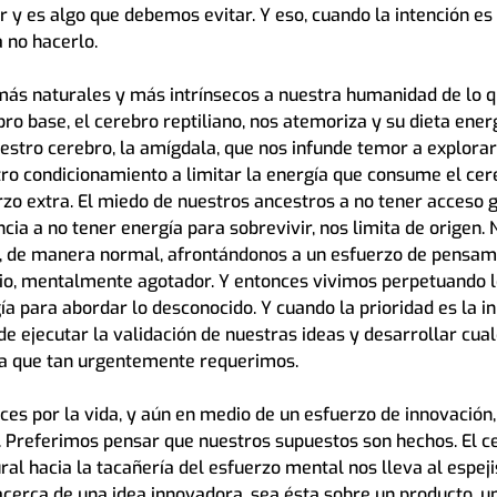
y es algo que debemos evitar. Y eso, cuando la intención es 
a no hacerlo.
más naturales y más intrínsecos a nuestra humanidad de lo 
ro base, el cerebro reptiliano, nos atemoriza y su dieta energ
uestro cerebro, la amígdala, que nos infunde temor a explorar
stro condicionamiento a limitar la energía que consume el cere
rzo extra. El miedo de nuestros ancestros a no tener acceso 
ia a no tener energía para sobrevivir, nos limita de origen.
, de manera normal, afrontándonos a un esfuerzo de pensami
rio, mentalmente agotador. Y entonces vivimos perpetuando l
ía para abordar lo desconocido. Y cuando la prioridad es la in
e ejecutar la validación de nuestras ideas y desarrollar cua
va que tan urgentemente requerimos.
es por la vida, y aún en medio de un esfuerzo de innovación,
. Preferimos pensar que nuestros supuestos son hechos. El c
al hacia la tacañería del esfuerzo mental nos lleva al espej
erca de una idea innovadora, sea ésta sobre un producto, un