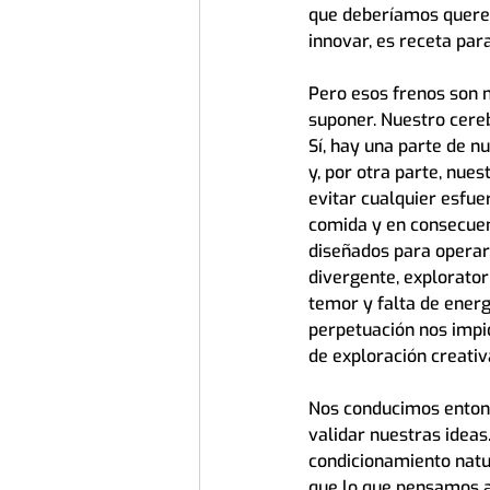
que deberíamos querer 
innovar, es receta par
Pero esos frenos son 
suponer. Nuestro cereb
Sí, hay una parte de n
y, por otra parte, nue
evitar cualquier esfue
comida y en consecuenc
diseñados para operar
divergente, explorato
temor y falta de energ
perpetuación nos impid
de exploración creati
Nos conducimos entonc
validar nuestras ideas
condicionamiento natur
que lo que pensamos ac