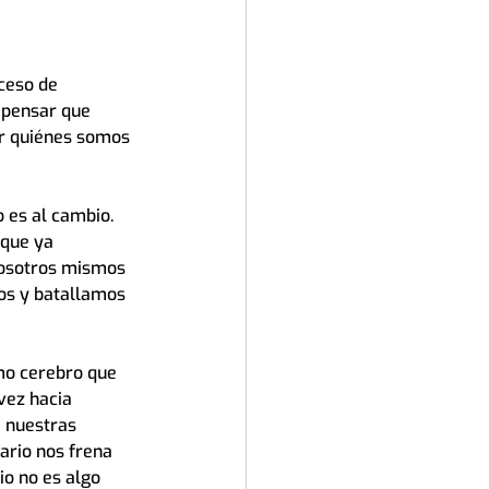
ceso de 
 pensar que 
ir quiénes somos 
 es al cambio. 
 que ya 
nosotros mismos 
os y batallamos 
mo cerebro que 
vez hacia 
 nuestras 
ario nos frena 
o no es algo 