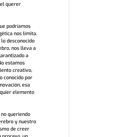
el querer 
que podríamos 
ética nos limita. 
 lo desconocido 
bro, nos lleva a 
garantizado a 
 No estamos 
ento creativo, 
o conocido por 
novación, esa 
lquier elemento 
 no queriendo 
erebro y nuestro 
ismo de creer 
 proceso, un 