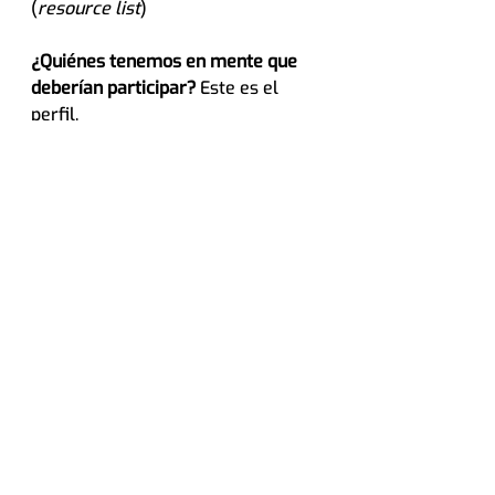
(
resource list
)
¿Quiénes tenemos en mente que 
deberían participar?
 Este es el 
perfil.
Personas interesadas en entender 
cómo realizar evaluaciones 
remotas para ampliar la cobertura 
geográfica de sus muestras en 
estudios de experiencia de usuario 
y usabilidad. Profesionales de la 
Experiencia de Usuario (UX), 
diseñadores visuales, diseñadores 
de experiencias o servicios, 
investigadores de mercado, 
arquitectos de información, 
product managers
, 
emprendedores, directores de 
comercio electrónico, profesores, 