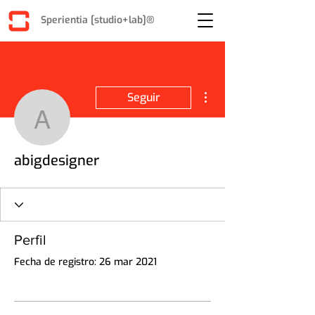
Sperientia [studio+lab]®
Más acciones
Seguir
abigdesigner
abigdesigner
Perfil
Fecha de registro: 26 mar 2021