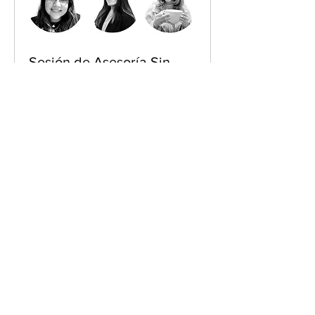
Sesión de Asesoría Sin
Costo
Disponible online
Con una Research Strategist de
Sperientia
Leer más
30 min
Reservar ahora