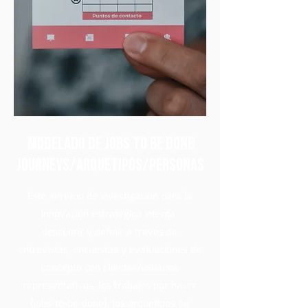
Modelado de Jobs To Be Done
Journeys/Arquetipos/Personas
Este servicio de Investigación para la
innovación estratégica intenta
descubrir y definir a través de
entrevistas, encuestas y evaluaciones de
concepto con clientes/usuarios
representativos, los trabajos por hacer
(jobs-to-be-done), los arquetipos de