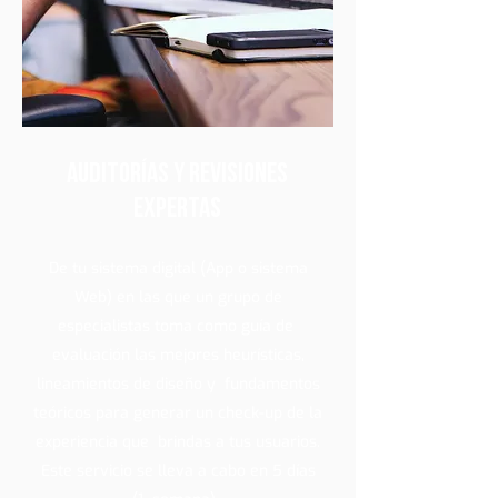
Auditorías y revisiones
expertas
De tu sistema digital (App o sistema
Web) en las que un grupo de
especialistas toma como guía de
evaluación las mejores heurísticas,
lineamientos de diseño y fundamentos
teóricos para generar un check-up de la
experiencia que brindas a tus usuarios.
Este servicio se lleva a cabo en 5 días