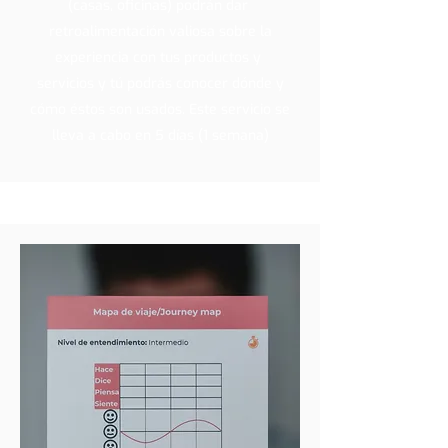
(casas, oficinas) podrán dar
retroalimentación valiosa sobre la
experiencia con tus productos y
servicios y tú podrás conocer dónde y
cómo éstos son usados. Este servicio se
lleva a cabo en 5 días (1 semana)