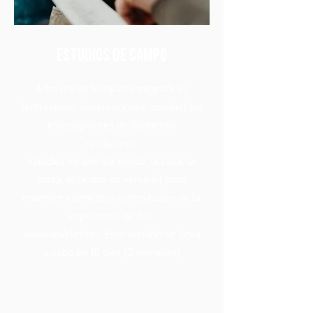
Estudios de campo
A través de técnicas etnográficas
(entrevistas, observaciones, sondas) los
investigadores de Sperientia
realizamos
estudios en sitio (la tienda, la casa, la
plaza, el centro de servicio) para
entender elementos contextuales de la
experiencia de tus
usuarios/clientes. Este servicio se lleva
a cabo en 10 días (2 semanas)