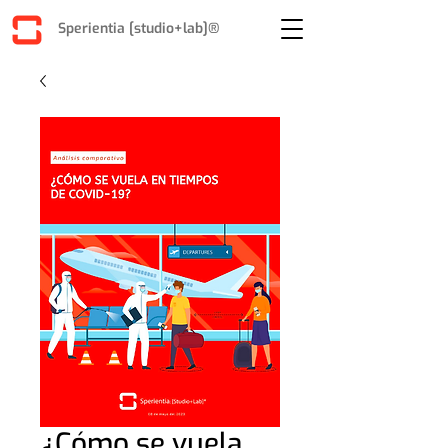
Sperientia [studio+lab]®
¿Cómo se vuela