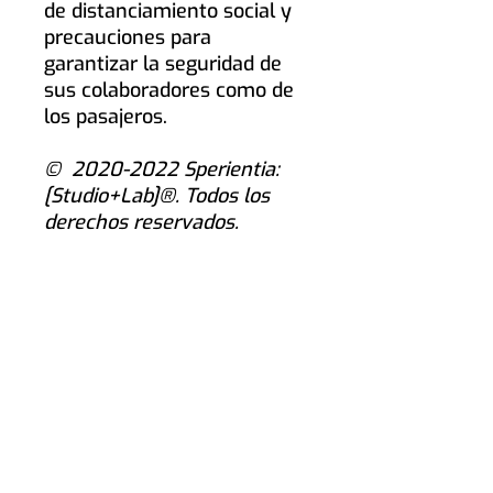
de distanciamiento social y
precauciones para
garantizar la seguridad de
sus colaboradores como de
los pasajeros.
© ️ 2020-2022 Sperientia:
[Studio+Lab]®. Todos los
derechos reservados.
Sperientia [studio+lab]®
México:
Calzada Zavaleta 1108 despacho 703 Torre
Alfa. Centro Mayor Puebla, Pue Col. Santa Cruz