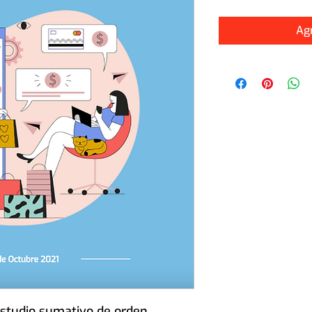
Agr
studio sumativo de orden