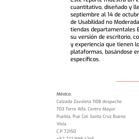
cuantitativo, diseñado y l
septiembre al 14 de octub
de Usabilidad no Moderada 
tiendas departamentales El
su versión de escritorio, c
y experiencia que tienen lo
plataformas, basándose en
específicos.
México:
Calzada Zavaleta 1108 despacho
703 Torre Alfa. Centro Mayor
Puebla, Pue Col. Santa Cruz Buena
Vista
C.P 72150
+52 222 998 4246