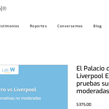
b]®
estimonios
Reportes
Conversemos
Blog
El Palacio 
Liverpool 
pruebas su
moderada
Precio
$375.00