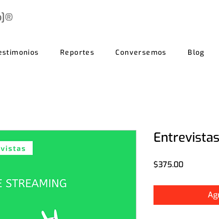
b]®
estimonios
Reportes
Conversemos
Blog
Entrevista
Precio
$375.00
Agr