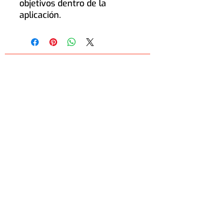
objetivos dentro de la
aplicación.
Sperientia [studio+lab]®
México:
Calzada Zavaleta 1108 despacho 703 Torre
Alfa. Centro Mayor Puebla, Pue Col. Santa Cruz
Buena Vista
C.P 72150
+52 222 998 4246
Colombia:
Carrera 7 # 116 - 50
Piso 4 Oficina 132, Bogotá D.C, Col 110111
+57 314 2355696
Estados Unidos:
1600 Cougar Ct.