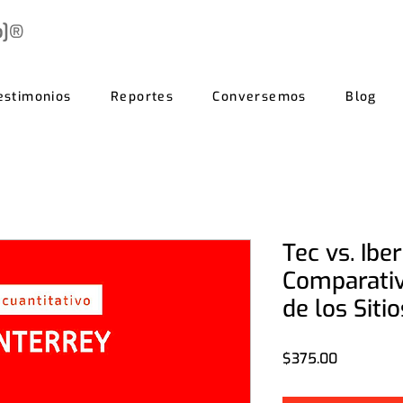
b]®
estimonios
Reportes
Conversemos
Blog
Tec vs. Ibe
Comparativ
de los Siti
Precio
$375.00