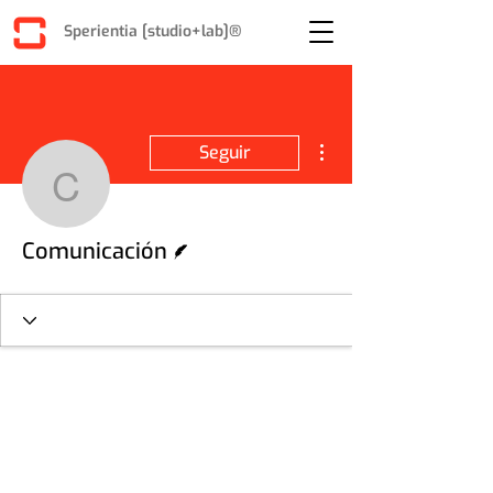
Sperientia [studio+lab]®
Más acciones
Seguir
Comunicación
Escritor
Comunicación