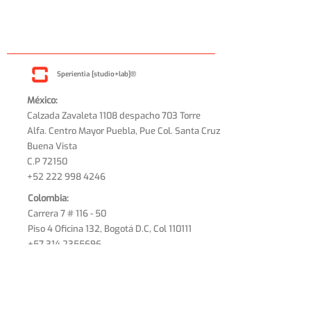
Sperientia [studio+lab]®
México:
Calzada Zavaleta 1108 despacho 703 Torre
Alfa. Centro Mayor Puebla, Pue Col. Santa Cruz
Buena Vista
C.P 72150
+52 222 998 4246
Colombia:
Carrera 7 # 116 - 50
Piso 4 Oficina 132, Bogotá D.C, Col 110111
+57 314 2355696
Estados Unidos:
1600 Cougar Ct.
College Station, Texas
USA 77840