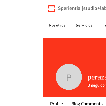
Sperientia [studio+la
Nosotros
Servicios
T
peraz
perazaid
0
seguido
Profile
Blog Comments