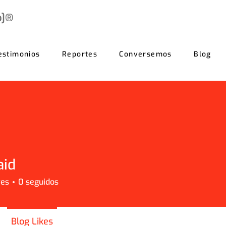
b]®
estimonios
Reportes
Conversemos
Blog
aid
res
0
seguidos
Blog Likes