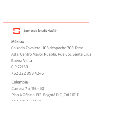
Sperientia [studio+lab]®
México:
Calzada Zavaleta 1108 despacho 703 Torre
Alfa. Centro Mayor Puebla, Pue Col. Santa Cruz
Buena Vista
C.P 72150
+52 222 998 4246
Colombia:
Carrera 7 # 116 - 50
Piso 4 Oficina 132, Bogotá D.C, Col 110111
+57 314 2355696
Estados Unidos:
1600 Cougar Ct.
College Station, Texas
USA 77840