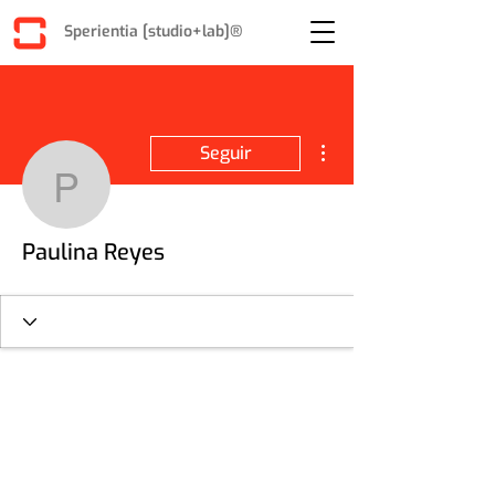
Sperientia [studio+lab]®
Más acciones
Seguir
Paulina Reyes
Paulina Reyes